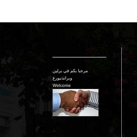
مرحبا بكم في برلين
وبراندنبورغ
Welcome