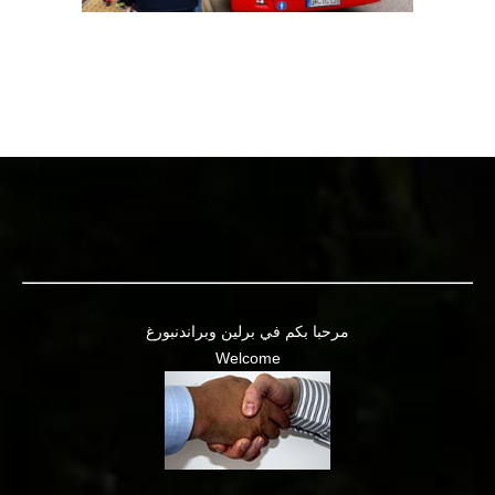
مرحبا بكم في برلين وبراندنبورغ
Welcome