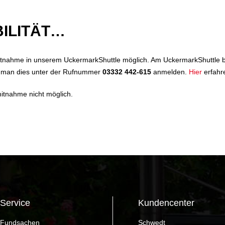
ILITÄT…
mitnahme in unserem UckermarkShuttle möglich. Am UckermarkShuttle bef
nn man dies unter der Rufnummer
03332 442-615
anmelden.
Hier
erfahr
mitnahme nicht möglich.
Service
Kundencenter
Fundsachen
Schwedt