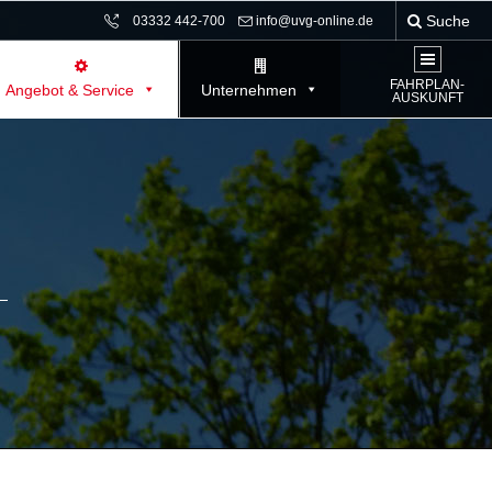
Suche
03332 442-700
info@uvg-online.de
FAHRPLAN-
Angebot & Service
Unternehmen
AUSKUNFT