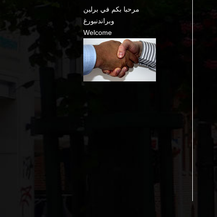
مرحبا بكم في برلين
وبراندنبورغ
Welcome