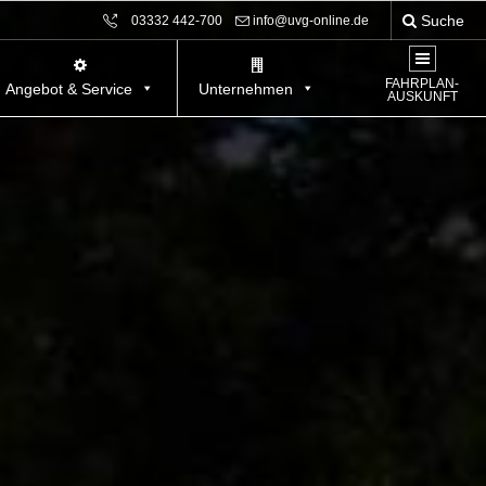
Suche
03332 442-700
info@uvg-online.de
FAHRPLAN-
Angebot & Service
Unternehmen
AUSKUNFT