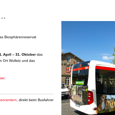
R…
das Biosphärenreservat
. April – 31. Oktober
das
 Ort Wolletz und das
hier
.
encentern
, direkt beim Busfahrer