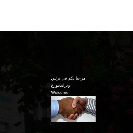
مرحبا بكم في برلين
وبراندنبورغ
Welcome