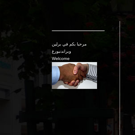
مرحبا بكم في برلين
وبراندنبورغ
Welcome