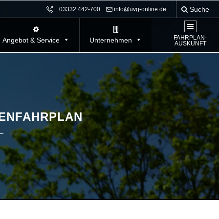
Suche
03332 442-700
info@uvg-online.de
FAHRPLAN-
Angebot & Service
Unternehmen
AUSKUNFT
RIENFAHRPLAN