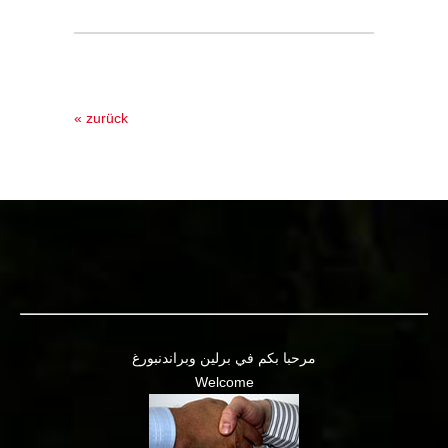
« zurück
مرحبا بكم في برلين وبراندنبورغ
Welcome