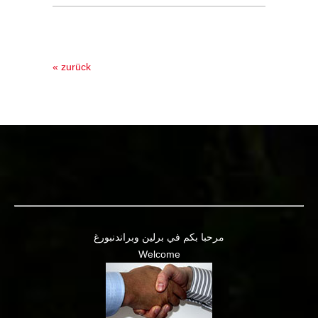
« zurück
مرحبا بكم في برلين وبراندنبورغ
Welcome