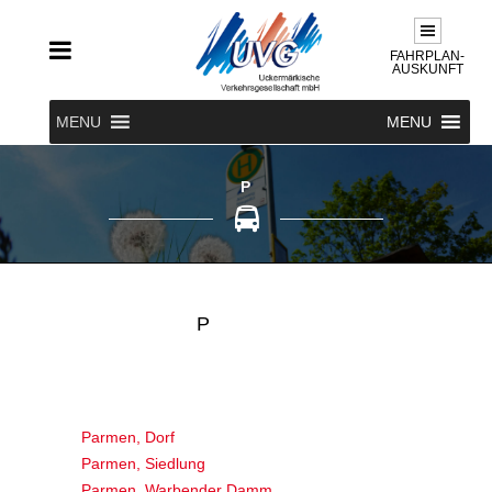
FAHRPLAN-
AUSKUNFT
MENU
MENU
P
P
Parmen, Dorf
Parmen, Siedlung
Parmen, Warbender Damm