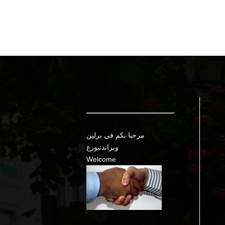
مرحبا بكم في برلين
وبراندنبورغ
Welcome