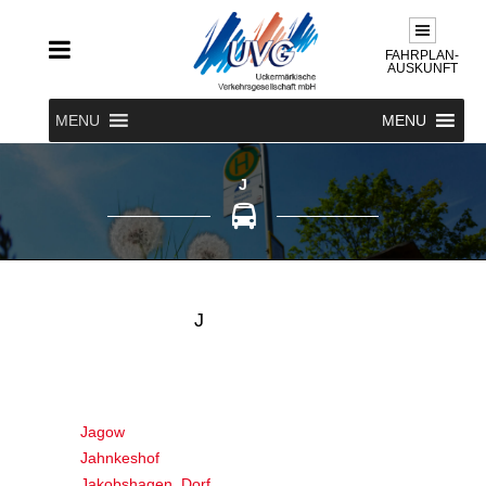
FAHRPLAN-
AUSKUNFT
MENU
MENU
J
J
Jagow
Jahnkeshof
Jakobshagen, Dorf