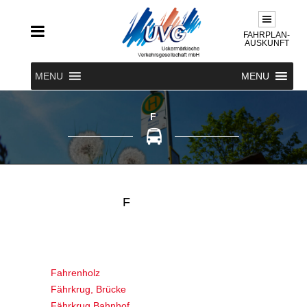
FAHRPLAN-
AUSKUNFT
MENU
MENU
F
F
Fahrenholz
Fährkrug, Brücke
Fährkrug,Bahnhof