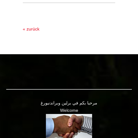
« zurück
مرحبا بكم في برلين وبراندنبورغ
Welcome