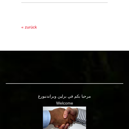
« zurück
مرحبا بكم في برلين وبراندنبورغ
Welcome