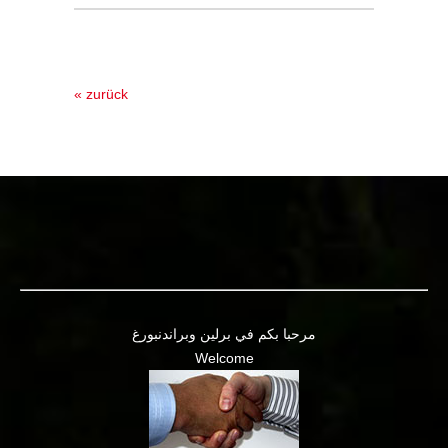
« zurück
مرحبا بكم في برلين وبراندنبورغ
Welcome