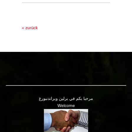
« zurück
مرحبا بكم في برلين وبراندنبورغ
Welcome