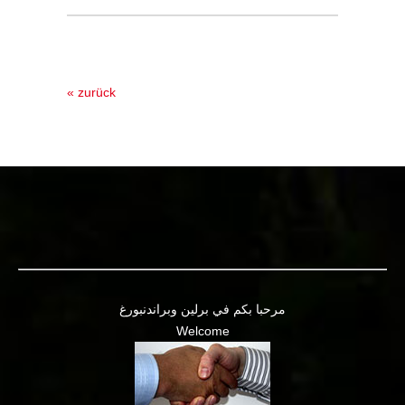
« zurück
مرحبا بكم في برلين وبراندنبورغ
Welcome